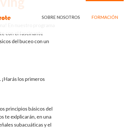
iving
SOBRE NOSOTROS
FORMACIÓN
ema! En nuestro programa
te con el fascinante
sicos del buceo con un
 ¡Harás los primeros
s principios básicos del
 te exlplicarán, en una
eñales subacuáticas y el