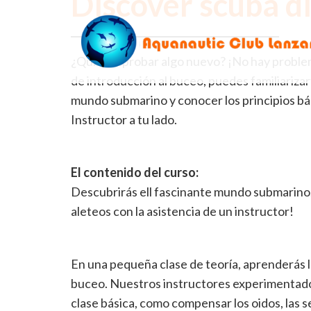
Discover scuba d
Saltar
al
contenido
principal
¿Quieres probar algo nuevo? ¡No hay probl
de introducción al buceo, puedes familiarizar
mundo submarino y conocer los principios bá
Instructor a tu lado.
El contenido del curso:
Descubrirás ell fascinante mundo submarino.
aleteos con la asistencia de un instructor!
En una pequeña clase de teoría, aprenderás lo
buceo. Nuestros instructores experimentados
clase básica, como compensar los oidos, las s