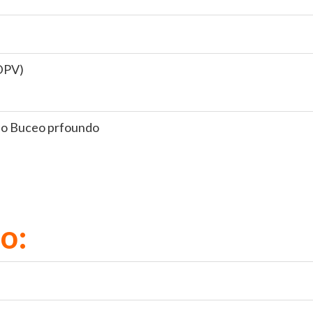
(DPV)
mplo Buceo prfoundo
o: