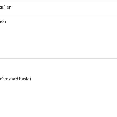
quiler
sión
ive card basic)