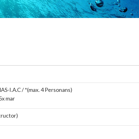
I.A.C / *(max. 4 Personans)
 5x mar
tructor)